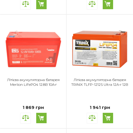
Літієва акумуляторна батарея
Літієва акумуляторна батарея
Merlion LiFePO4 12.8В 10A•г
TRINIX TLFP-1212S Ultra 12А•г 12В
1 869 грн
1 941 грн