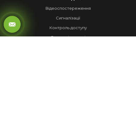
Відеоспостереження
Сигналізації
Контроль доступу
Локальні мережі
Автоматика воріт
LED ЕКРАНИ
Рухомий рядок
Повноколірні екрани
Обмін валют
НАШІ РОБОТИ
Лед Екрани
Відеспостереження
Комплекси
Домофони