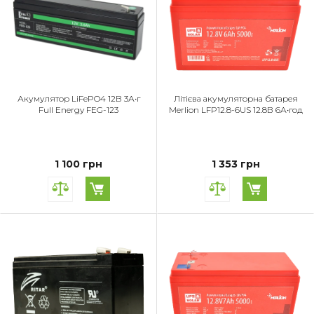
Акумулятор LiFePO4 12В 3А•г
Літієва акумуляторна батарея
Full Energy FEG-123
Merlion LFP12.8-6US 12.8В 6А•год
1 100 грн
1 353 грн