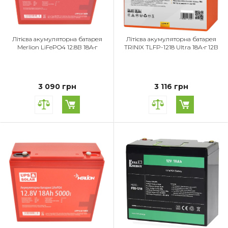
Літієва акумуляторна батарея
Літієва акумуляторна батарея
Merlion LiFePO4 12.8В 18A•г
TRINIX TLFP-1218 Ultra 18А•г 12В
3 090 грн
3 116 грн