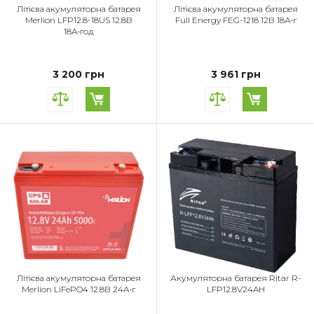
Літієва акумуляторна батарея
Літієва акумуляторна батарея
Merlion LFP12.8-18US 12.8В
Full Energy FEG-1218 12В 18А•г
18А•год
3 200 грн
3 961 грн
Літієва акумуляторна батарея
Акумуляторна батарея Ritar R-
Merlion LiFePO4 12.8В 24А•г
LFP12.8V24AH