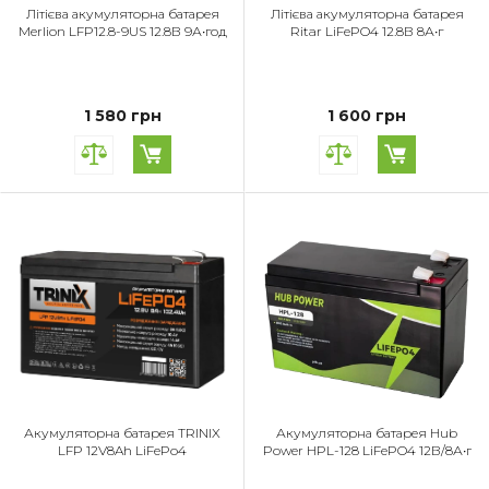
Літієва акумуляторна батарея
Літієва акумуляторна батарея
Merlion LFP12.8-9US 12.8В 9А•год
Ritar LiFePO4 12.8В 8А•г
1 580 грн
1 600 грн
Акумуляторна батарея TRINIX
Акумуляторна батарея Hub
LFP 12V8Ah LiFePo4
Power HPL-128 LiFePO4 12В/8А•г