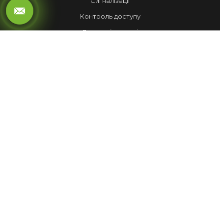
Сигналізації
Контроль доступу
Локальні мережі
Автоматика воріт
LED ЕКРАНИ
Рухомий рядок
Повноколірні екрани
Обмін валют
НАШІ РОБОТИ
Лед Екрани
Відеспостереження
Комплекси
Домофони
МЕНЮ