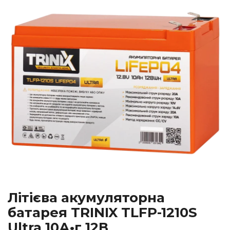
Літієва акумуляторна
батарея TRINIX TLFP-1210S
Ultra 10А•г 12В