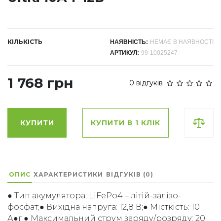
КІЛЬКІСТЬ
НАЯВНІСТЬ:
НЕМАЄ В НАЯВНОСТІ
АРТИКУЛ:
99-10025247
1 768 грн
0 відгуків
КУПИТИ
КУПИТИ В 1 КЛІК
ОПИС
ХАРАКТЕРИСТИКИ
ВІДГУКІВ (0)
● Тип акумулятора: LiFePo4 – літій-залізо-
фосфат;● Вихідна напруга: 12,8 В;● Місткість: 10
А●г;● Максимальний струм заряду/розряду: 20