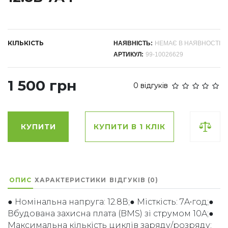
КІЛЬКІСТЬ
НАЯВНІСТЬ:
НЕМАЄ В НАЯВНОСТІ
АРТИКУЛ:
99-10026629
1 500 грн
0 відгуків
КУПИТИ
КУПИТИ В 1 КЛІК
ОПИС
ХАРАКТЕРИСТИКИ
ВІДГУКІВ (0)
● Номінальна напруга: 12.8В;● Місткість: 7A•год;●
Вбудована захисна плата (BMS) зі струмом 10A;●
Максимальна кількість циклів заряду/розряду: