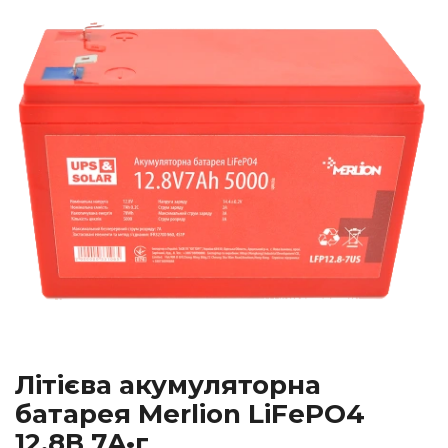
Літієва акумуляторна
батарея Merlion LiFePO4
12.8В 7A•г