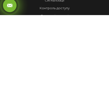
Сигналізації
Контроль доступу
Локальні мережі
Автоматика воріт
LED ЕКРАНИ
Рухомий рядок
Повноколірні екрани
Обмін валют
НАШІ РОБОТИ
Лед Екрани
Відеспостереження
Комплекси
Домофони
МЕНЮ