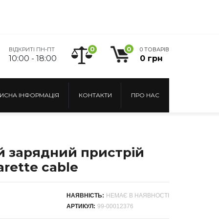
0
0
ВІДКРИТІ ПН-ПТ
0 ТОВАРІВ
10:00 - 18:00
0 грн
ИСНА ІНФОРМАЦІЯ
КОНТАКТИ
ПРО НАС
й зарядний пристрій
arette саblе
НАЯВНІСТЬ:
НЕМАЄ В НАЯВНОСТІ
АРТИКУЛ:
99-00012376