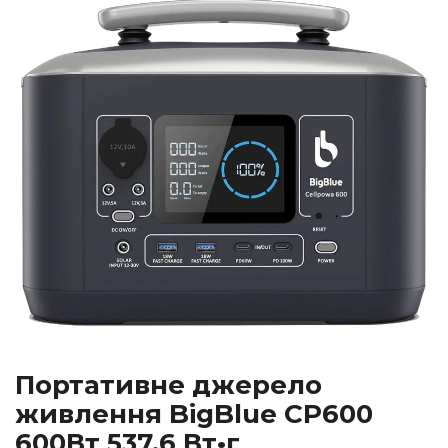
Портативне джерело
живлення BigBlue CP600
600Вт 537.6 Вт•г