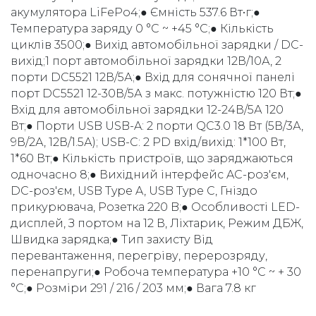
акумулятора LiFePo4;● Ємність 537.6 Вт•г;●
Температура заряду 0 °C ~ +45 °C;● Кількість
циклів 3500;● Вихід автомобільної зарядки / DC-
вихід;1 порт автомобільної зарядки 12В/10А, 2
порти DC5521 12В/5А;● Вхід для сонячної панелі
порт DC5521 12-30В/5А з макс. потужністю 120 Вт;●
Вхід для автомобільної зарядки 12-24В/5А 120
Вт;● Порти USB USB-A: 2 порти QC3.0 18 Вт (5В/3А,
9В/2А, 12В/1.5А); USB-C: 2 PD вхід/вихід: 1*100 Вт,
1*60 Вт;● Кількість пристроїв, що заряджаються
одночасно 8;● Вихідний інтерфейс AC-роз'єм,
DC-роз'єм, USB Type A, USB Type C, Гніздо
прикурювача, Розетка 220 B;● Особливості LED-
дисплей, З портом на 12 В, Ліхтарик, Режим ДБЖ,
Швидка зарядка;● Тип захисту Від
перевантаження, перегріву, перерозряду,
перенапруги;● Робоча температура +10 °C ~ + 30
°C;● Розміри 291 / 216 / 203 мм;● Вага 7.8 кг