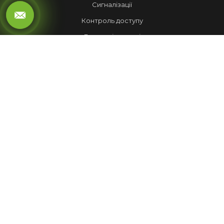
Сигналізації
Контроль доступу
Локальні мережі
Автоматика воріт
LED ЕКРАНИ
Рухомий рядок
Повноколірні екрани
Обмін валют
НАШІ РОБОТИ
Лед Екрани
Відеспостереження
Комплекси
Домофони
МЕНЮ