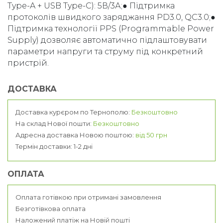
Type-A + USB Type-C): 5В/3А;● Підтримка
протоколів швидкого заряджання PD3.0, QC3.0;●
Підтримка технології PPS (Programmable Power
Supply) дозволяє автоматично підлаштовувати
параметри напруги та струму під конкретний
пристрій.
ДОСТАВКА
Доставка курєром по Тернополю:
Безкоштовно
На склад Нової пошти:
Безкоштовно
Адресна доставка Новою поштою:
від 50 грн
Термін доставки: 1-2 дні
ОПЛАТА
Оплата готівкою при отримані замовлення
Безготівкова оплата
Наложений платіж на Новій пошті