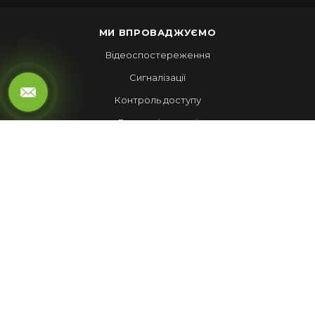
МИ ВПРОВАДЖУЄМО
Відеоспостереження
Сигналізації
Контроль доступу
Локальні мережі
Автоматика воріт
LED ЕКРАНИ
Рухомий рядок
Повноколірні екрани
Обмін валют
НАШІ РОБОТИ
Лед Екрани
Відеспостереження