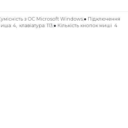
 Сумісність з ОС Microsoft Windows;● Підключення
ша: 4, клавіатура: 113;● Кількість кнопок миші 4