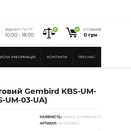
0
0
ВІДКРИТІ ПН-ПТ
0 ТОВАРІВ
10:00 - 18:00
0 грн
ИСНА ІНФОРМАЦІЯ
КОНТАКТИ
ПРО НАС
товий Gembird KBS-UM-
S-UM-03-UA)
НАЯВНІСТЬ:
НЕМАЄ В НАЯВНОСТІ
АРТИКУЛ:
99-00024631