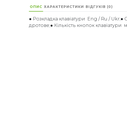
ОПИС
ХАРАКТЕРИСТИКИ
ВІДГУКІВ (0)
● Розкладка клавіатури Eng / Ru / Ukr;●
дротове;● Кількість кнопок клавіатури ми