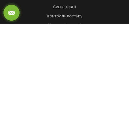
Сигналізації
Контроль доступу
Локальні мережі
Автоматика воріт
LED ЕКРАНИ
Рухомий рядок
Повноколірні екрани
Обмін валют
НАШІ РОБОТИ
Лед Екрани
Відеспостереження
Комплекси
Домофони
МЕНЮ