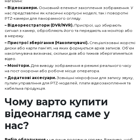
магазині:
– Відеокамери.
Основний елемент захоплення зображення. У
нас представлені як класичні корпусні моделі, так і поворотні
PTZ-камери для панорамного огляду.
– Відеореєстратори (DVR/NVR).
Пристрої, що збирають
сигнал з камер, обробляють його та передають на монітор або
в мережу.
– Пристрої зберігання (Накопичувачі).
Спеціалізовані жорсткі
диски або карти пам’яті, на яких формується архів записів. Об’єм
накопичувача визначає, скільки днів або тижнів зберігатиметься
відео.
– Монітори.
Для виводу зображення в режимі реального часу
на пост охорони або робоче місце оператора.
– Додаткові аксесуари.
Зовнішні мікрофони для запису звуку,
пульти управління для PTZ-моделей, плати відеозахоплення та
кабельна продукція.
Чому варто купити
відеонагляд саме у
нас?
Вибір обладнання -
це лише половина справи. Важливо, щоб