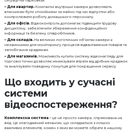
ситуації на парковках.
–
Для квартир
.
Компактні внутрішні камери дозволяють
власникам бути спокійними за майно під час відпустки або
контролювати роботу домашнього персоналу.
–
Для офісів
.
Відеоконтроль допомагає підвищити трудову
дисципліну, забезпечити збереження конфіденційної
інформації та безпеку співробітників.
–
Для складів
.
На великих логістичних об'єктах камери є
незамінними для моніторингу процесів відвантаження товарів та
запобігання крадіжкам.
–
Для магазинів
.
Можливість купити систему відеонагляду для
торгової точки дозволяє мінімізувати втрати від дрібних крадіжок
та аналізувати поведінку покупців для покращення сервісу.
Що входить у сучасні
системи
відеоспостереження?
Комплексна система -
це не просто камера, спрямована на
вхід. Це злагоджений механізм, що складається з кількох
важливих елементів, кожен з яких ви можете обрати в нашому