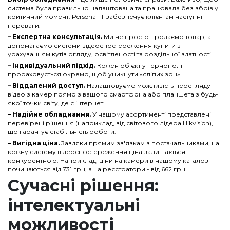
система була правильно налаштована та працювала без збоїв у
критичний момент. Personal IT забезпечує клієнтам наступні
переваги:
– Експертна консультація.
Ми не просто продаємо товар, а
допомагаємо системи відеоспостереження купити з
урахуванням кутів огляду, освітленості та роздільної здатності.
– Індивідуальний підхід.
Кожен об'єкт у Тернополі
прораховується окремо, щоб уникнути «сліпих зон».
– Віддалений доступ.
Налаштовуємо можливість перегляду
відео з камер прямо з вашого смартфона або планшета з будь-
якої точки світу, де є інтернет.
– Надійне обладнання.
У нашому асортименті представлені
перевірені рішення (наприклад, від світового лідера Hikvision),
що гарантує стабільність роботи.
– Вигідна ціна.
Завдяки прямим зв'язкам з постачальниками, на
кожну систему відеоспостереження ціна залишається
конкурентною. Наприклад, ціни на камери в нашому каталозі
починаються від 731 грн, а на реєстратори - від 662 грн.
Сучасні рішення:
інтелектуальні
можливості