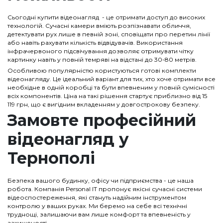
Сьогодні купити відеонагляд - це отримати доступ до високих
технологій. Сучасні камери вміють розпізнавати обличчя,
детектувати рух лише в певній зоні, сповіщати про перетин лінії
або навіть рахувати кількість відвідувачів. Використання
інфрачервоного підсвічування дозволяє отримувати чітку
картинку навіть у повній темряві на відстані до 30-80 метрів.
Особливою популярністю користуються готові комплекти
відеонагляду. Це ідеальний варіант для тих, хто хоче отримати все
необхідне в одній коробці та бути впевненим у повній сумісності
всіх компонентів. Ціна на такі рішення стартує приблизно від 15
119 грн, що є вигідним вкладенням у довгострокову безпеку.
Замовте професійний
відеонагляд у
Тернополі
Безпека вашого будинку, офісу чи підприємства - це наша
робота. Компанія Personal IT пропонує якісні сучасні системи
відеоспостереження, які стануть надійним інструментом
контролю у ваших руках. Ми беремо на себе всі технічні
труднощі, залишаючи вам лише комфорт та впевненість у
захищеності.