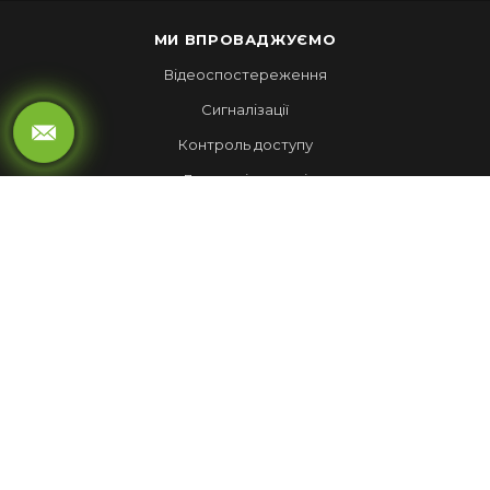
МИ ВПРОВАДЖУЄМО
Відеоспостереження
Сигналізації
Контроль доступу
Локальні мережі
Автоматика воріт
LED ЕКРАНИ
Рухомий рядок
Повноколірні екрани
Обмін валют
НАШІ РОБОТИ
Лед Екрани
Відеспостереження