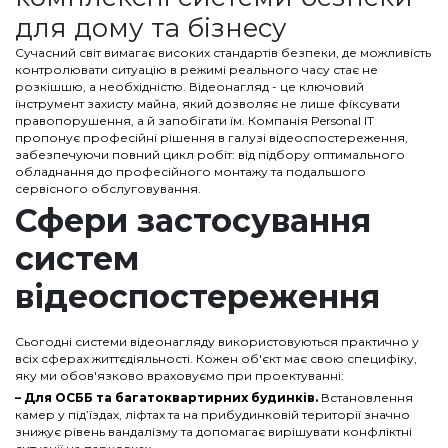
для дому та бізнесу
Сучасний світ вимагає високих стандартів безпеки, де можливість
контролювати ситуацію в режимі реального часу стає не
розкішшю, а необхідністю. Відеонагляд - це ключовий
інструмент захисту майна, який дозволяє не лише фіксувати
правопорушення, а й запобігати їм. Компанія Personal IT
пропонує професійні рішення в галузі відеоспостереження,
забезпечуючи повний цикл робіт: від підбору оптимального
обладнання до професійного монтажу та подальшого
сервісного обслуговування.
Сфери застосування
систем
відеоспостереження
Сьогодні системи відеонагляду використовуються практично у
всіх сферах життєдіяльності. Кожен об'єкт має свою специфіку,
яку ми обов'язково враховуємо при проектуванні:
–
Для ОСББ та багатоквартирних будинків
.
Встановлення
камер у під’їздах, ліфтах та на прибудинковій території значно
знижує рівень вандалізму та допомагає вирішувати конфліктні