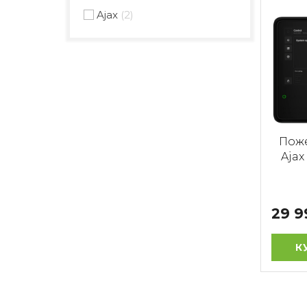
Ajax
2
Поже
Ajax
29 9
К