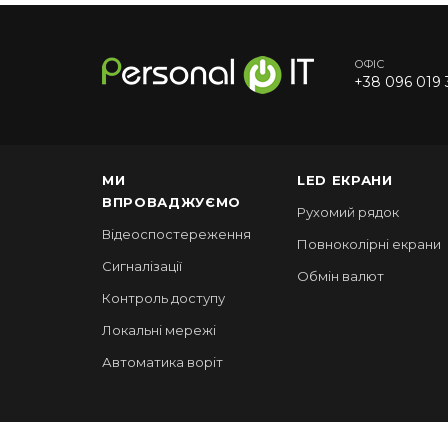
ОФІС
+38 096 019 
МИ
LED ЕКРАНИ
ВПРОВАДЖУЄМО
Рухомий рядок
Відеоспостереження
Повноколірні екрани
Сигналізації
Обмін валют
Контроль доступу
Локальні мережі
Автоматика воріт