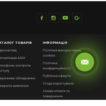
АТАЛОГ ТОВАРІВ
ІНФОРМАЦІЯ
ідеонагляд
Політика використання
cookies
игналізація AJAX
Політика
омофони, контроль
конфіденційності
оступу
Публічна оферта
ережеве обладнання
Угода користувача
жерела живлення
Умови оплати та
повернення