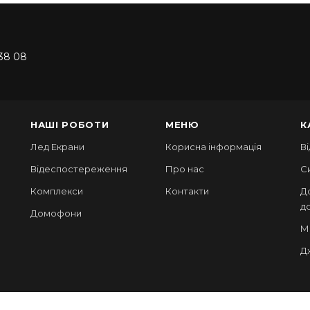
38 08
НАШІ РОБОТИ
МЕНЮ
К
Лед Екрани
Корисна інформація
В
Відеспостереження
Про нас
С
Комплекси
Контакти
Д
д
Домофони
М
Д