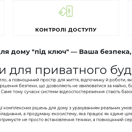
КОНТРОЛІ ДОСТУПУ
я дому "під ключ" — Ваша безпека,
и для приватного бу
ло, а повноцінний простір для життя, відпочинку й роботи, я
рішення безпеки, що дозволяють не хвилюватися за майно, бли
в. Саме тому сучасні системи відеоспостереження стають ба
ації комплексних рішень для дому з урахуванням реальних умов 
бладнання, а продуману екосистему, яка працює як єдине ці
тримуєте не просто встановлення техніки, а повноцінний серв