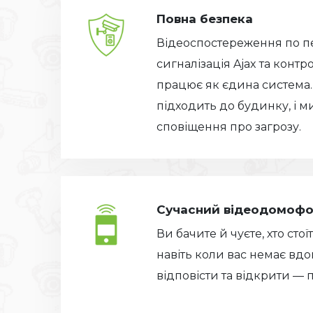
Повна безпека
Відеоспостереження по п
сигналізація Ajax та контр
працює як єдина система. 
підходить до будинку, і м
сповіщення про загрозу.
Сучасний відеодомоф
Ви бачите й чуєте, хто стої
навіть коли вас немає вд
відповісти та відкрити — 
.