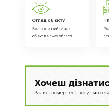
Огляд об'єкту
Пл
Безкоштовний виїзд на
Ро
об'єкт в межах області.
дек
Хочеш дізнатис
Залиш номер телефону і ми озв