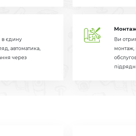
Монтаж
 в єдину
Ви отрим
ляд, автоматика,
монтаж,
ання через
обслугов
підрядни