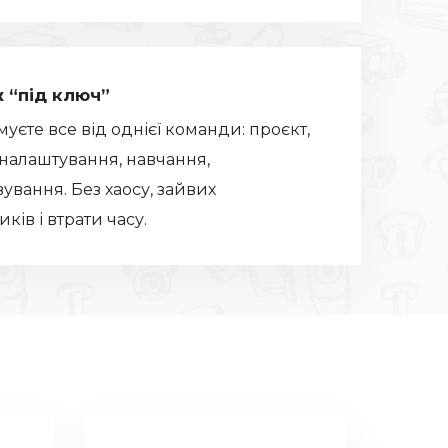
 “під ключ”
уєте все від однієї команди: проєкт,
 налаштування, навчання,
ування. Без хаосу, зайвих
ків і втрати часу.