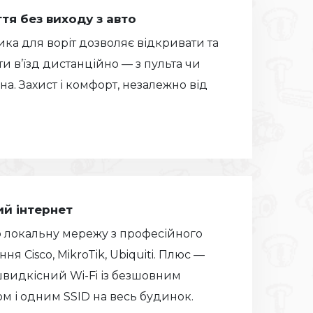
тя без виходу з авто
ка для воріт дозволяє відкривати та
и в’їзд дистанційно — з пульта чи
а. Захист і комфорт, незалежно від
ий інтернет
 локальну мережу з професійного
ня Cisco, MikroTik, Ubiquiti. Плюс —
видкісний Wi-Fi із безшовним
м і одним SSID на весь будинок.