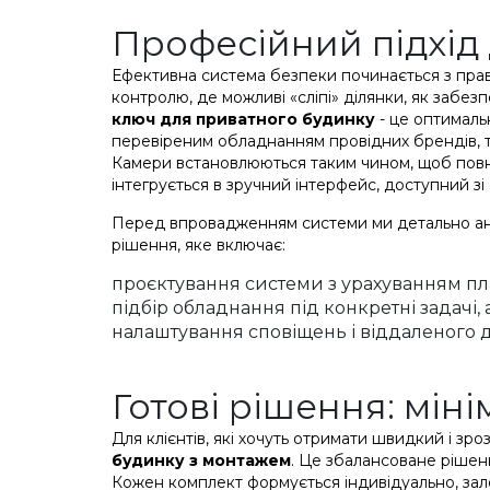
Професійний підхід
Ефективна система безпеки починається з прав
контролю, де можливі «сліпі» ділянки, як забе
ключ для приватного будинку
- це оптимальн
перевіреним обладнанням провідних брендів, та
Камери встановлюються таким чином, щоб повніс
інтегрується в зручний інтерфейс, доступний з
Перед впровадженням системи ми детально ана
рішення, яке включає:
проєктування системи з урахуванням пл
підбір обладнання під конкретні задачі, 
налаштування сповіщень і віддаленого 
Готові рішення: мін
Для клієнтів, які хочуть отримати швидкий і зр
будинку з монтажем
. Це збалансоване рішен
Кожен комплект формується індивідуально, зале