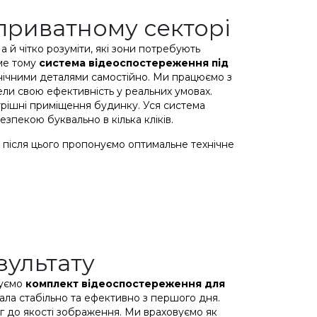
приватному секторі
й чітко розуміти, які зони потребують
аме тому
система відеоспостереження під
хнічними деталями самостійно.
Ми працюємо з
ели свою ефективність у реальних умовах.
трішні приміщення будинку. Уся система
зпекою буквально в кілька кліків.
 після цього пропонуємо оптимальне технічне
зультату
нуємо
комплект відеоспостереження для
ала стабільно та ефективно з першого дня.
ог до якості зображення. Ми враховуємо як