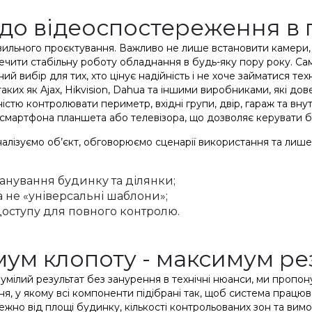
 до відеоспостереження в 
ильного проєктування. Важливо не лише встановити камери, а 
зпечити стабільну роботу обладнання в будь-яку пору року. С
ий вибір для тих, хто цінує надійність і не хоче займатися те
ких як Ajax, Hikvision, Dahua та іншими виробниками, які дов
тю контролювати периметр, вхідні групи, двір, гараж та вну
і смартфона планшета або телевізора, що дозволяє керувати бе
лізуємо об’єкт, обговорюємо сценарії використання та лише
анування будинку та ділянки;
а не «універсальні шаблони»;
доступу для повного контролю.
імум клопоту - максимум ре
озумілий результат без занурення в технічні нюанси, ми пропо
ня, у якому всі компоненти підібрані так, щоб система працюв
жно від площі будинку, кількості контрольованих зон та вим