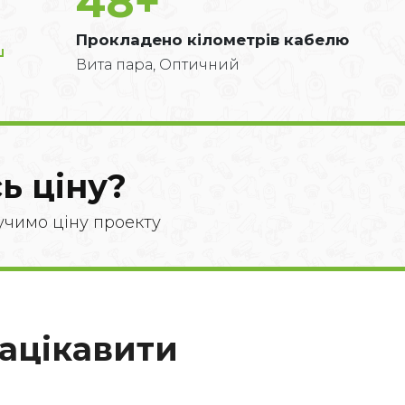
48
+
Прокладено кілометрів кабелю
Вита пара, Оптичний
ь ціну?
учимо ціну проекту
зацікавити