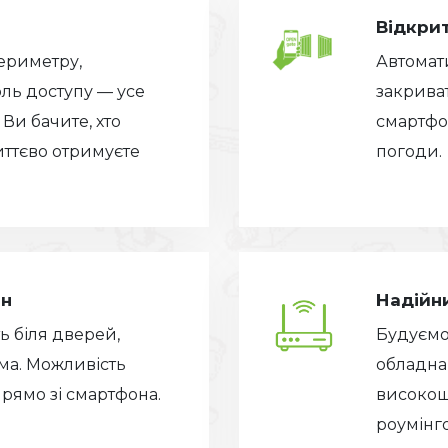
Відкрит
ериметру,
Автомати
оль доступу — усе
закриват
Ви бачите, хто
смартфон
иттєво отримуєте
погоди.
.
он
Надійн
ть біля дверей,
Будуємо
ома. Можливість
обладнан
прямо зі смартфона.
високош
роумінго