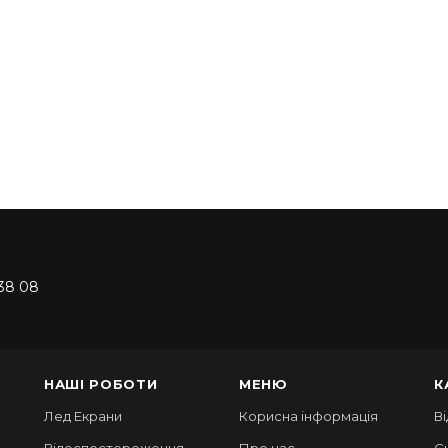
38 08
НАШІ РОБОТИ
МЕНЮ
К
Лед Екрани
Корисна інформація
В