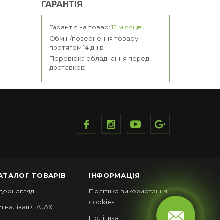
ГАРАНТІЯ
Гарантія на товар:
12 місяців
Обмін/повернення товару
протягом 14 днів
Перевірка обладнання перед
доставкою
АТАЛОГ ТОВАРІВ
ІНФОРМАЦІЯ
ідеонагляд
Політика використання
cookies
игналізація AJAX
Політика