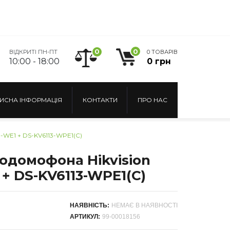
0
0
ВІДКРИТІ ПН-ПТ
0 ТОВАРІВ
10:00 - 18:00
0 грн
ИСНА ІНФОРМАЦІЯ
КОНТАКТИ
ПРО НАС
E1 + DS-KV6113-WPE1(C)
одомофона Hikvision
 + DS-KV6113-WPE1(C)
НАЯВНІСТЬ:
НЕМАЄ В НАЯВНОСТІ
АРТИКУЛ:
99-00018156