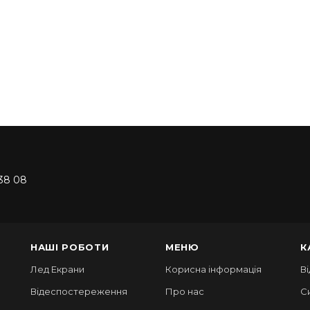
38 08
НАШІ РОБОТИ
МЕНЮ
К
Лед Екрани
Корисна інформація
В
Відеспостереження
Про нас
С