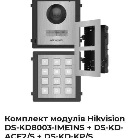
Комплект модулів Hikvision
DS-KD8003-IME1NS + DS-KD-
ACF2/S + DS-KD-KP/S