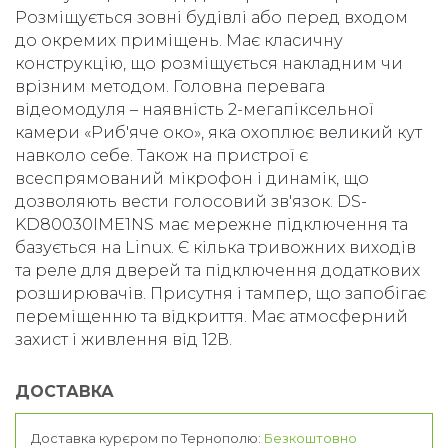
Розміщується зовні будівлі або перед входом
до окремих приміщень. Має класичну
конструкцію, що розміщується накладним чи
врізним методом. Головна перевага
відеомодуля – наявність 2-мегапіксельної
камери «Риб'яче око», яка охоплює великий кут
навколо себе. Також на пристрої є
всеспрямований мікрофон і динамік, що
дозволяють вести голосовий зв'язок. DS-
KD80030IME1NS має мережне підключення та
базується на Linux. Є кілька тривожних виходів
та реле для дверей та підключення додаткових
розширювачів. Присутня і тампер, що запобігає
переміщенню та відкриття. Має атмосферний
захист і живлення від 12В.
ДОСТАВКА
Доставка курєром по Тернополю:
Безкоштовно