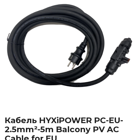
Кабель HYXiPOWER PC-EU-
2.5mm²-5m Balcony PV AC
Cable for EU