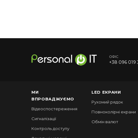
ОФІС
+38 096 019 
МИ
LED ЕКРАНИ
ВПРОВАДЖУЄМО
Рухомий рядок
Відеоспостереження
Повноколірні екрани
Сигналізації
Обмін валют
Контроль доступу