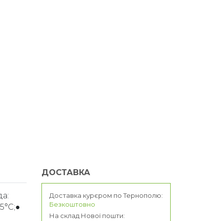
ДОСТАВКА
да:
Доставка курєром по Тернополю:
Безкоштовно
5°C;●
На склад Нової пошти: