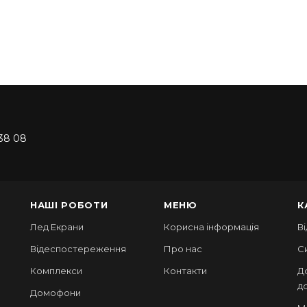
38 08
НАШІ РОБОТИ
МЕНЮ
К
Лед Екрани
Корисна інформація
В
Відеспостереження
Про нас
С
Комплекси
Контакти
Д
д
Домофони