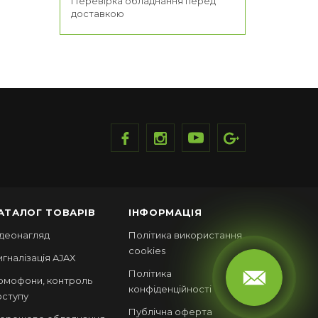
Перевірка обладнання перед
доставкою
АТАЛОГ ТОВАРІВ
ІНФОРМАЦІЯ
ідеонагляд
Політика використання
cookies
игналізація AJAX
Політика
омофони, контроль
конфіденційності
оступу
Публічна оферта