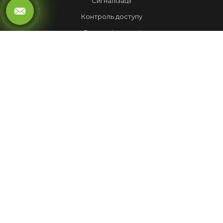
Сигналізації
Контроль доступу
Локальні мережі
Автоматика воріт
LED ЕКРАНИ
Рухомий рядок
Повноколірні екрани
Обмін валют
НАШІ РОБОТИ
Лед Екрани
Відеспостереження
Комплекси
Домофони
МЕНЮ