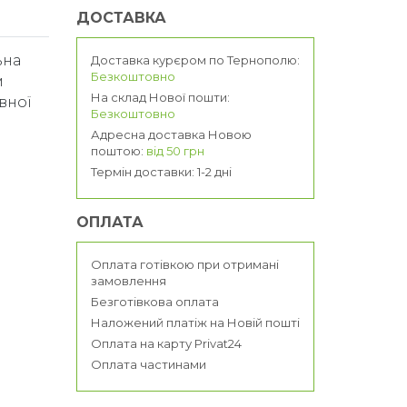
ДОСТАВКА
ьна
Доставка курєром по Тернополю:
Безкоштовно
м
На склад Нової пошти:
вної
Безкоштовно
Адресна доставка Новою
з
поштою:
від 50 грн
Термін доставки: 1-2 дні
ОПЛАТА
Оплата готівкою при отримані
замовлення
Безготівкова оплата
Наложений платіж на Новій пошті
Оплата на карту Privat24
Оплата частинами