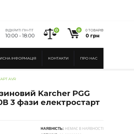
0
0
ВІДКРИТІ ПН-ПТ
0 ТОВАРІВ
10:00 - 18:00
0 грн
ИСНА ІНФОРМАЦІЯ
КОНТАКТИ
ПРО НАС
ТАРТ AVR
зиновий Karcher PGG
80В 3 фази електростарт
НАЯВНІСТЬ:
НЕМАЄ В НАЯВНОСТІ