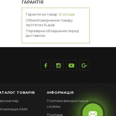
ГАРАНТІЯ
Гарантія на товар:
12 місяців
Обмін/повернення товару
протягом 14 днів
Перевірка обладнання перед
доставкою
АТАЛОГ ТОВАРІВ
ІНФОРМАЦІЯ
ідеонагляд
Політика використання
cookies
игналізація AJAX
Політика