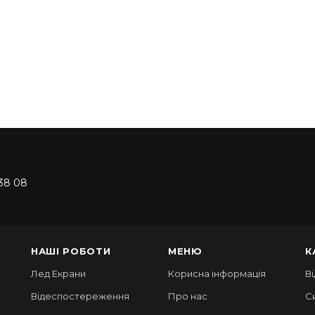
38 08
НАШІ РОБОТИ
МЕНЮ
К
Лед Екрани
Корисна інформація
В
Відеспостереження
Про нас
С