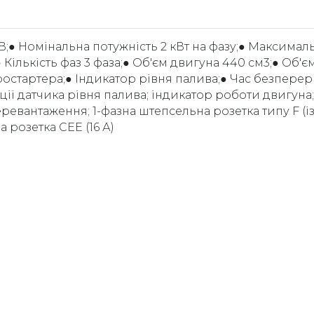
В;● Номінальна потужність 2 кВт на фазу;● Максимал
;● Кількість фаз 3 фаза;● Об'єм двигуна 440 см3;● Об'є
тростартера;● Індикатор рівня палива;● Час безперер
ції датчика рівня палива; індикатор роботи двигуна;
еревантаження; 1-фазна штепсельна розетка типу F (і
 розетка CEE (16 А)