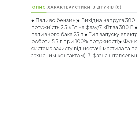
ОПИС
ХАРАКТЕРИСТИКИ
ВІДГУКІВ (0)
● Паливо бензин;● Вихідна напруга 380 
потужність 2.5 кВт на фазу/7 кВт за 380 В
паливного бака 25 л;● Тип запуску елек
роботи 5.5 г при 100% потужності;● Функ
система захисту від нестачі мастила та п
захисним контактом); 3-фазна штепсельна