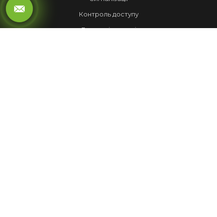
Контроль доступу
Локальні мережі
Автоматика воріт
LED ЕКРАНИ
Рухомий рядок
Повноколірні екрани
Обмін валют
НАШІ РОБОТИ
Лед Екрани
Відеспостереження
Комплекси
Домофони
МЕНЮ
Корисна інформація