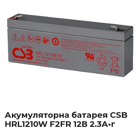
Акумуляторна батарея CSB
HRL1210W F2FR 12В 2.3А•г