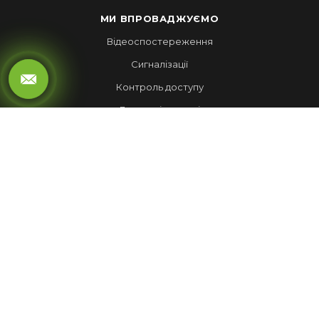
МИ ВПРОВАДЖУЄМО
Відеоспостереження
Сигналізації
Контроль доступу
Локальні мережі
Автоматика воріт
LED ЕКРАНИ
Рухомий рядок
Повноколірні екрани
Обмін валют
НАШІ РОБОТИ
Лед Екрани
Відеспостереження
Комплекси