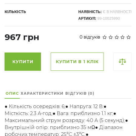
КІЛЬКІСТЬ
НАЯВНІСТЬ:
Є В НАЯВНОСТІ
АРТИКУЛ:
99-10025990
967 грн
0 відгуків
КУПИТИ
КУПИТИ В 1 КЛІК
ОПИС
ХАРАКТЕРИСТИКИ
ВІДГУКІВ (0)
● Кількість осередків: 6;● Напруга: 12 В;●
Місткість: 2.3 А•год;● Вага: приблизно 1.1 кг;●
Максимальний струм розряду: 40 А (5 секунд);●
Внутрішній опір: приблизно 35 мΩ● Діапазон
робочих температур: 25°C ±3°C;●