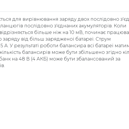
ься для вирівнювання заряду двох послідовно з'є
 ланцюгів послідовно з'єднаних акумуляторів. Коли
відрізняється більше ніж на 10 мВ, починає працюв
 заряду від більш зарядженої батареї. Струм
А. У результаті роботи балансира всі батареї мати
 кількість балансирів може бути збільшено згідно кі
анк на 48 В (4 АКБ) може бути збалансований за
в.