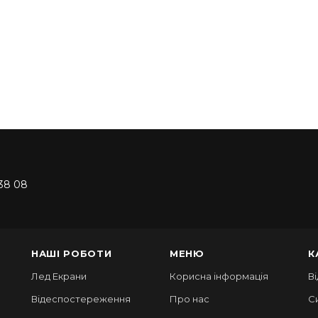
38 08
НАШІ РОБОТИ
МЕНЮ
К
Лед Екрани
Корисна інформація
В
Відеспостереження
Про нас
С