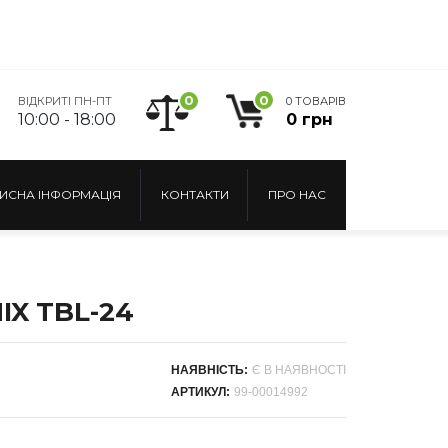
0
0
ВІДКРИТІ ПН-ПТ
0 ТОВАРІВ
10:00 - 18:00
0 грн
ИСНА ІНФОРМАЦІЯ
КОНТАКТИ
ПРО НАС
IX TBL-24
НАЯВНІСТЬ:
Є В НАЯВНОСТІ
АРТИКУЛ:
99-00014992