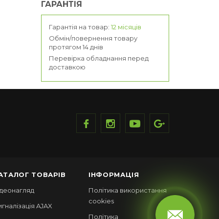
ГАРАНТІЯ
Гарантія на товар:
12 місяців
Обмін/повернення товару
протягом 14 днів
Перевірка обладнання перед
доставкою
АТАЛОГ ТОВАРІВ
ІНФОРМАЦІЯ
ідеонагляд
Політика використання
cookies
игналізація AJAX
Політика