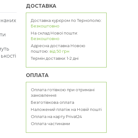
ДОСТАВКА
днаних
Доставка курєром по Тернополю:
Безкоштовно
На склад Нової пошти:
ати
Безкоштовно
Адресна доставка Новою
муть
поштою:
від 50 грн
лькості
Термін доставки: 1-2 дні
ОПЛАТА
Оплата готівкою при отримані
замовлення
Безготівкова оплата
Наложений платіж на Новій пошті
Оплата на карту Privat24
Оплата частинами