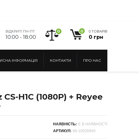
0
0
ВІДКРИТІ ПН-ПТ
0 ТОВАРІВ
10:00 - 18:00
0 грн
ИСНА ІНФОРМАЦІЯ
КОНТАКТИ
ПРО НАС
 CS-H1C (1080P) + Reyee
O
НАЯВНІСТЬ:
Є В НАЯВНОСТІ
АРТИКУЛ:
99-10026840