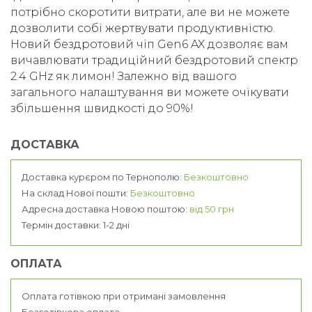
потрібно скоротити витрати, але ви не можете
дозволити собі жертвувати продуктивністю.
Новий бездротовий чіп Gen6 AX дозволяє вам
вичавлювати традиційний бездротовий спектр
2.4 GHz як лимон! Залежно від вашого
загального налаштування ви можете очікувати
збільшення швидкості до 90%!
ДОСТАВКА
Доставка курєром по Тернополю:
Безкоштовно
На склад Нової пошти:
Безкоштовно
Адресна доставка Новою поштою:
від 50 грн
Термін доставки: 1-2 дні
ОПЛАТА
Оплата готівкою при отримані замовлення
Безготівкова оплата