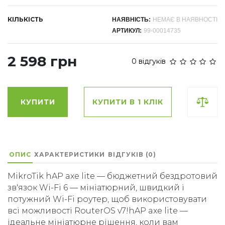
КІЛЬКІСТЬ
НАЯВНІСТЬ:
НЕМАЄ В НАЯВНОСТІ
АРТИКУЛ:
99-00014735
2 598 грн
0 відгуків
КУПИТИ
КУПИТИ В 1 КЛІК
ОПИС
ХАРАКТЕРИСТИКИ
ВІДГУКІВ (0)
MikroTik hAP axe lite — бюджетний бездротовий
зв'язок Wi-Fi 6 — мініатюрний, швидкий і
потужний Wi-Fi роутер, щоб використовувати
всі можливості RouterOS v7!hAP axe lite —
ідеальне мініатюрне рішення, коли вам