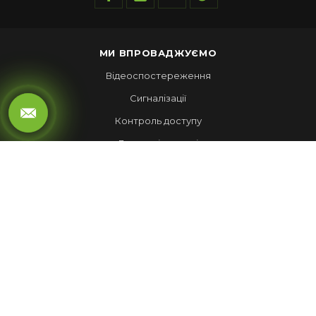
МИ ВПРОВАДЖУЄМО
Відеоспостереження
Сигналізації
Контроль доступу
Локальні мережі
Автоматика воріт
LED ЕКРАНИ
Рухомий рядок
Повноколірні екрани
Обмін валют
НАШІ РОБОТИ
Лед Екрани