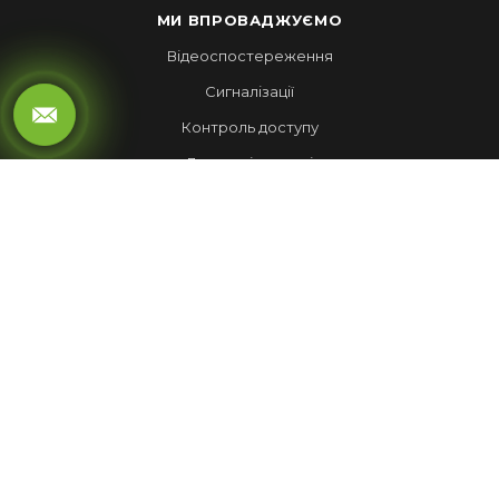
МИ ВПРОВАДЖУЄМО
Відеоспостереження
Сигналізації
Контроль доступу
Локальні мережі
Автоматика воріт
LED ЕКРАНИ
Рухомий рядок
Повноколірні екрани
Обмін валют
НАШІ РОБОТИ
Лед Екрани
Відеспостереження
Комплекси