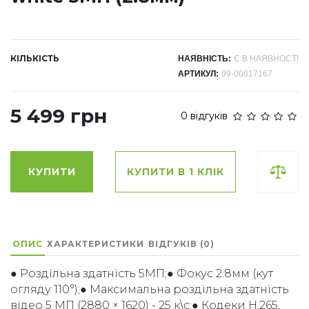
КІЛЬКІСТЬ
НАЯВНІСТЬ:
Є В НАЯВНОСТІ
АРТИКУЛ:
99-00017167
5 499 грн
0 відгуків
КУПИТИ
КУПИТИ В 1 КЛІК
ОПИС
ХАРАКТЕРИСТИКИ
ВІДГУКІВ (0)
● Роздільна здатність 5МП;● Фокус 2.8мм (кут
огляду 110°);● Максимальна роздільна здатність
відео 5 МП (2880 × 1620) - 25 к\с;● Кодеки H.265,