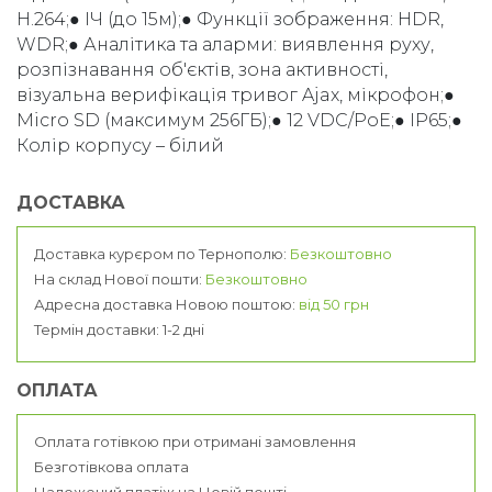
H.264;● ІЧ (до 15м);● Функції зображення: HDR,
WDR;● Аналітика та аларми: виявлення руху,
розпізнавання об'єктів, зона активності,
візуальна верифікація тривог Ajax, мікрофон;●
Micro SD (максимум 256ГБ);● 12 VDC/PoE;● IP65;●
Колір корпусу – білий
ДОСТАВКА
Доставка курєром по Тернополю:
Безкоштовно
На склад Нової пошти:
Безкоштовно
Адресна доставка Новою поштою:
від 50 грн
Термін доставки: 1-2 дні
ОПЛАТА
Оплата готівкою при отримані замовлення
Безготівкова оплата
Наложений платіж на Новій пошті