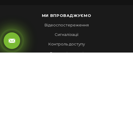
МИ ВПРОВАДЖУЄМО
Відеоспостереження
Сигналізації
Контроль доступу
Локальні мережі
Автоматика воріт
LED ЕКРАНИ
Рухомий рядок
Повноколірні екрани
Обмін валют
НАШІ РОБОТИ
Лед Екрани
Відеспостереження