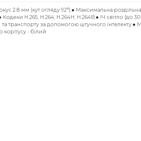
окус 2.8 мм (кут огляду 92°);● Максимальна роздільн
● Кодеки H.265; H.264; H.264H; H.264B;● ІЧ світло (до 30
 та транспорту за допомогою штучного інтелекту;● M
р корпусу - білий