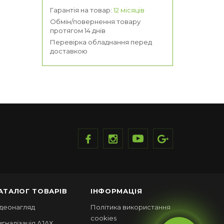
Гарантія на товар:
12 місяців
Обмін/повернення товару
протягом 14 днів
Перевірка обладнання перед
доставкою
АТАЛОГ ТОВАРІВ
ІНФОРМАЦІЯ
ідеонагляд
Політика використання
cookies
игналізація AJAX