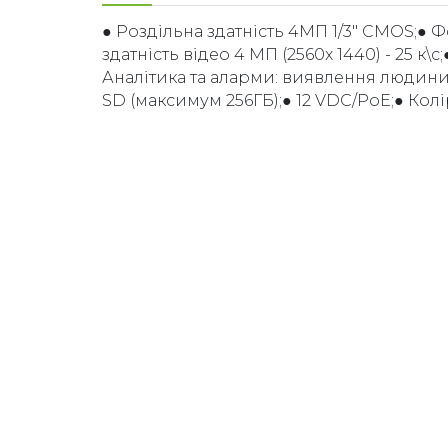
● Роздільна здатність 4МП 1/3" CMOS;● Ф
здатність відео 4 МП (2560x 1440) - 25 к\с;
Аналітика та аларми: виявлення людини
SD (максимум 256ГБ);● 12 VDC/PoE;● Колі