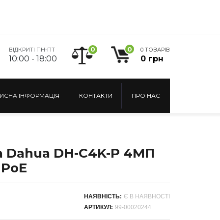
0
0
ВІДКРИТІ ПН-ПТ
0 ТОВАРІВ
10:00 - 18:00
0 грн
ИСНА ІНФОРМАЦІЯ
КОНТАКТИ
ПРО НАС
а Dahua DH-C4K-P 4МП
 PoE
НАЯВНІСТЬ:
Є В НАЯВНОСТІ
АРТИКУЛ:
99-00020244