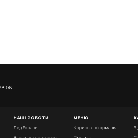
38 08
НАШІ РОБОТИ
МЕНЮ
К
Лед Екрани
Корисна інформація
В
Відеспостереження
Про нас
С