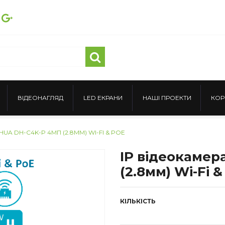
ВІДЕОНАГЛЯД
LED ЕКРАНИ
НАШІ ПРОЕКТИ
КОР
UA DH-C4K-P 4МП (2.8ММ) WI-FI & POE
IP відеокамер
(2.8мм) Wi-Fi &
КІЛЬКІСТЬ