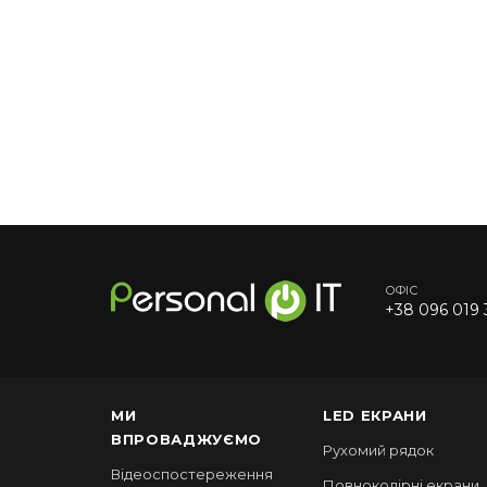
ОФІС
+38 096 019 
МИ
LED ЕКРАНИ
ВПРОВАДЖУЄМО
Рухомий рядок
Відеоспостереження
Повноколірні екрани