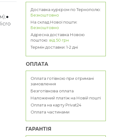
а
Доставка курєром по Тернополю:
Безкоштовно
м);●
На склад Нової пошти:
icro
Безкоштовно
Адресна доставка Новою
поштою:
від 50 грн
Термін доставки: 1-2 дні
ОПЛАТА
Оплата готівкою при отримані
замовлення
Безготівкова оплата
Наложений платіж на Новій пошті
Оплата на карту Privat24
Оплата частинами
ГАРАНТІЯ