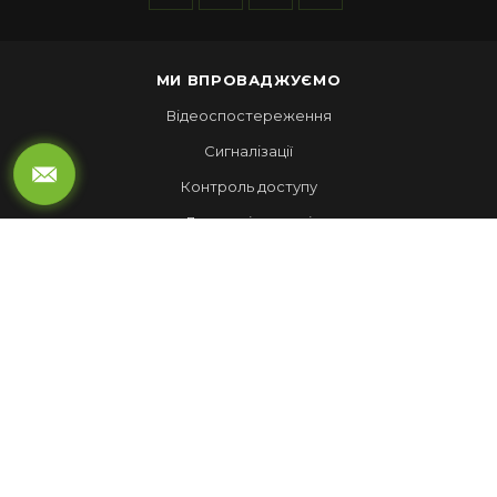
МИ ВПРОВАДЖУЄМО
Відеоспостереження
Сигналізації
Контроль доступу
Локальні мережі
Автоматика воріт
LED ЕКРАНИ
Рухомий рядок
Повноколірні екрани
Обмін валют
НАШІ РОБОТИ
Лед Екрани