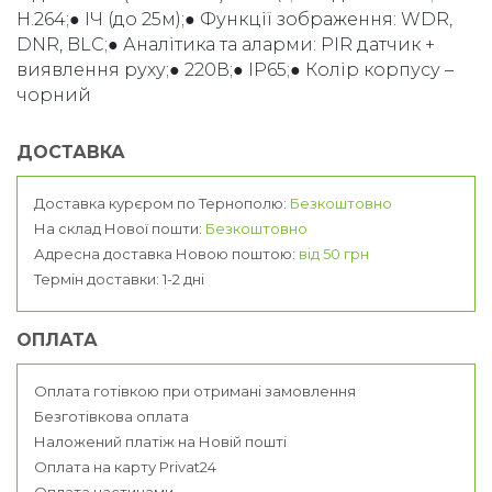
H.264;● ІЧ (до 25м);● Функції зображення: WDR,
DNR, BLC;● Аналітика та аларми: PIR датчик +
виявлення руху;● 220В;● IP65;● Колір корпусу –
чорний
ДОСТАВКА
Доставка курєром по Тернополю:
Безкоштовно
На склад Нової пошти:
Безкоштовно
Адресна доставка Новою поштою:
від 50 грн
Термін доставки: 1-2 дні
ОПЛАТА
Оплата готівкою при отримані замовлення
Безготівкова оплата
Наложений платіж на Новій пошті
Оплата на карту Privat24
Оплата частинами