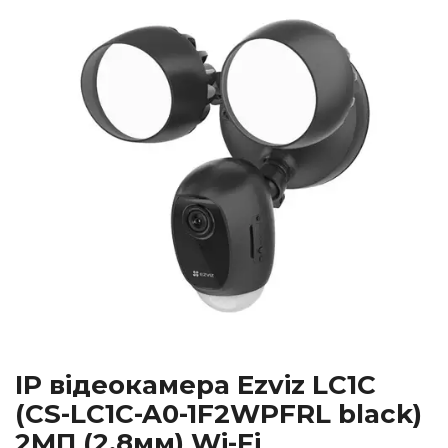
IP відеокамера Ezviz LC1C
(CS-LC1C-A0-1F2WPFRL black)
2МП (2.8мм) Wi-Fi