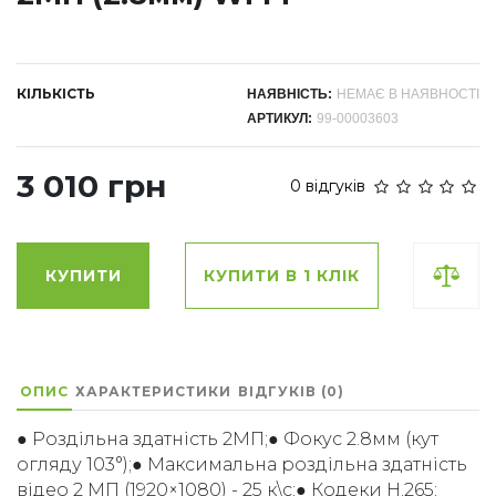
КІЛЬКІСТЬ
НАЯВНІСТЬ:
НЕМАЄ В НАЯВНОСТІ
АРТИКУЛ:
99-00003603
3 010 грн
0 відгуків
КУПИТИ
КУПИТИ В 1 КЛІК
ОПИС
ХАРАКТЕРИСТИКИ
ВІДГУКІВ (0)
● Роздільна здатність 2МП;● Фокус 2.8мм (кут
огляду 103°);● Максимальна роздільна здатність
відео 2 МП (1920×1080) - 25 к\с;● Кодеки H.265;