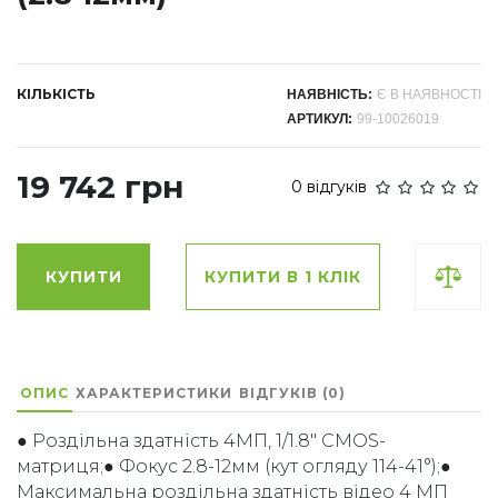
КІЛЬКІСТЬ
НАЯВНІСТЬ:
Є В НАЯВНОСТІ
АРТИКУЛ:
99-10026019
19 742 грн
0 відгуків
КУПИТИ
КУПИТИ В 1 КЛІК
ОПИС
ХАРАКТЕРИСТИКИ
ВІДГУКІВ (0)
● Роздільна здатність 4МП, 1/1.8" CMOS-
матриця;● Фокус 2.8-12мм (кут огляду 114-41°);●
Максимальна роздільна здатність відео 4 МП