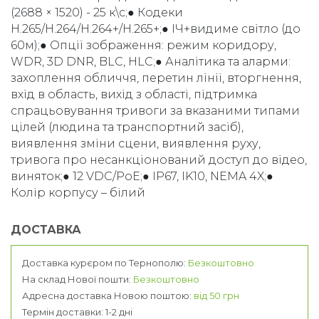
(2688 × 1520) - 25 к\с;● Кодеки
H.265/H.264/H.264+/H.265+;● ІЧ+видиме світло (до
60м);● Опції зображення: режим коридору,
WDR, 3D DNR, BLC, HLC;● Аналітика та аларми:
захоплення обличчя, перетин лінії, вторгнення,
вхід в область, вихід з області, підтримка
спрацьовування тривоги за вказаними типами
цілей (людина та транспортний засіб),
виявлення зміни сцени, виявлення руху,
тривога про несанкціонований доступ до відео,
виняток;● 12 VDC/PoE;● IP67, IK10, NEMA 4X;●
Колір корпусу – білий
ДОСТАВКА
Доставка курєром по Тернополю:
Безкоштовно
На склад Нової пошти:
Безкоштовно
Адресна доставка Новою поштою:
від 50 грн
Термін доставки: 1-2 дні