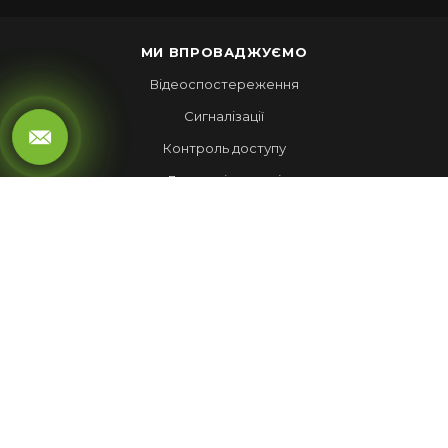
МИ ВПРОВАДЖУЄМО
Відеоспостереження
Сигналізації
Контроль доступу
Локальні мережі
Автоматика воріт
LED ЕКРАНИ
Рухомий рядок
Повноколірні екрани
Обмін валют
НАШІ РОБОТИ
Лед Екрани
Відеспостереження