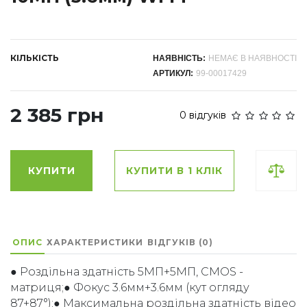
КІЛЬКІСТЬ
НАЯВНІСТЬ:
НЕМАЄ В НАЯВНОСТІ
АРТИКУЛ:
99-00017429
2 385 грн
0 відгуків
КУПИТИ
КУПИТИ В 1 КЛІК
ОПИС
ХАРАКТЕРИСТИКИ
ВІДГУКІВ (0)
● Роздільна здатність 5МП+5МП, CMOS -
матриця;● Фокус 3.6мм+3.6мм (кут огляду
87+87°);● Максимальна роздільна здатність відео