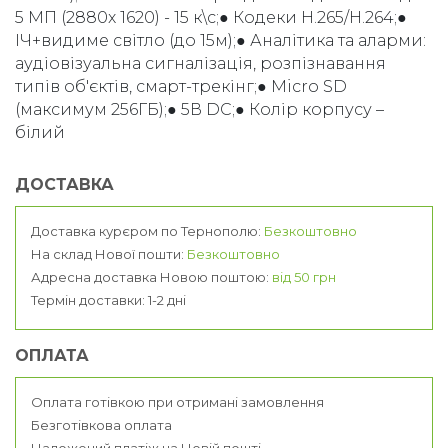
5 МП (2880x 1620) - 15 к\с;● Кодеки H.265/H.264;●
ІЧ+видиме світло (до 15м);● Аналітика та аларми:
аудіовізуальна сигналізація, розпізнавання
типів об'єктів, смарт-трекінг;● Micro SD
(максимум 256ГБ);● 5В DC;● Колір корпусу –
білий
ДОСТАВКА
Доставка курєром по Тернополю:
Безкоштовно
На склад Нової пошти:
Безкоштовно
Адресна доставка Новою поштою:
від 50 грн
Термін доставки: 1-2 дні
ОПЛАТА
Оплата готівкою при отримані замовлення
Безготівкова оплата
Наложений платіж на Новій пошті