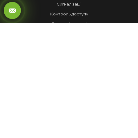
Сигналізації
Контроль доступу
Локальні мережі
Автоматика воріт
LED ЕКРАНИ
Рухомий рядок
Повноколірні екрани
Обмін валют
НАШІ РОБОТИ
Лед Екрани
Відеспостереження
Комплекси
Домофони
МЕНЮ