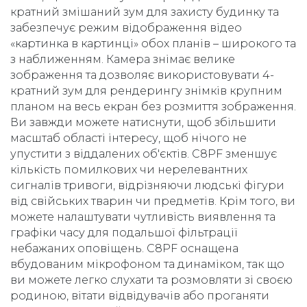
кратний змішаний зум для захисту будинку та
забезпечує режим відображення відео
«картинка в картинці» обох планів – широкого та
з наближенням. Камера знімає велике
зображення та дозволяє використовувати 4-
кратний зум для рендерингу знімків крупним
планом на весь екран без розмиття зображення.
Ви завжди можете натиснути, щоб збільшити
масштаб області інтересу, щоб нічого не
упустити з віддалених об'єктів. C8PF зменшує
кількість помилкових чи нерелевантних
сигналів тривоги, відрізняючи людські фігури
від свійських тварин чи предметів. Крім того, ви
можете налаштувати чутливість виявлення та
графіки часу для подальшої фільтрації
небажаних оповіщень. C8PF оснащена
вбудованим мікрофоном та динаміком, так що
ви можете легко слухати та розмовляти зі своєю
родиною, вітати відвідувачів або проганяти