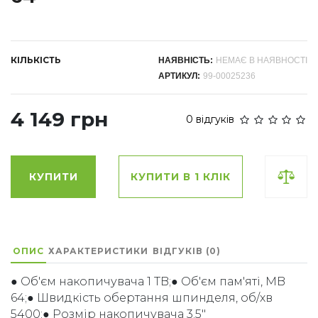
КІЛЬКІСТЬ
НАЯВНІСТЬ:
НЕМАЄ В НАЯВНОСТІ
АРТИКУЛ:
99-00025236
4 149 грн
0 відгуків
КУПИТИ
КУПИТИ В 1 КЛІК
ОПИС
ХАРАКТЕРИСТИКИ
ВІДГУКІВ (0)
● Об'єм накопичувача 1 TB;● Об'єм пам'яті, MB
64;● Швидкість обертання шпинделя, об/хв
5400;● Розмір накопичувача 3.5"