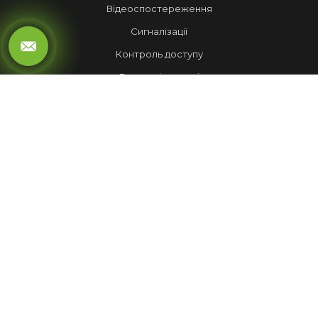
Відеоспостереження
Сигналізації
Контроль доступу
Локальні мережі
Автоматика воріт
LED ЕКРАНИ
Рухомий рядок
Повноколірні екрани
Обмін валют
НАШІ РОБОТИ
Лед Екрани
Відеспостереження
Комплекси
Домофони