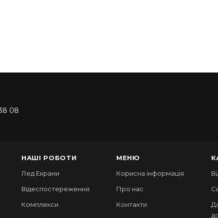
38 08
НАШІ РОБОТИ
МЕНЮ
К
Лед Екрани
Корисна інформація
В
Відеспостереження
Про нас
С
Комплекси
Контакти
Д
д