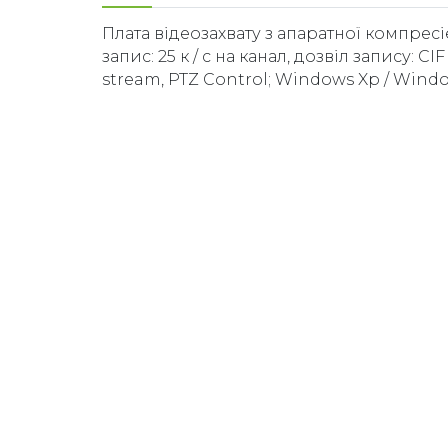
Плата відеозахвату з апаратної компресіє
запис: 25 к / с на канал, дозвіл запису: C
stream, PTZ Control; Windows Xp / Wind