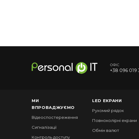
ОФІС
+38 096 019 
МИ
LED ЕКРАНИ
ВПРОВАДЖУЄМО
Рухомий рядок
Відеоспостереження
Повноколірні екрани
Сигналізації
Обмін валют
Контроль доступу