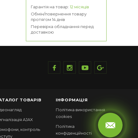
Гарантія на товар:
12 місяців
Обмін/повернення товару
протягом 14 днів
Перевірка обладнання перед
доставкою
АТАЛОГ ТОВАРІВ
ІНФОРМАЦІЯ
ідеонагляд
Політика використання
cookies
игналізація AJAX
Політика
омофони, контроль
конфіденційності
оступу