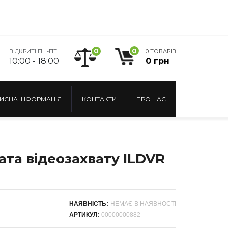
0
0
ВІДКРИТІ ПН-ПТ
0 ТОВАРІВ
10:00 - 18:00
0 грн
ИСНА ІНФОРМАЦІЯ
КОНТАКТИ
ПРО НАС
ата відеозахвату ILDVR
НАЯВНІСТЬ:
НЕМАЄ В НАЯВНОСТІ
АРТИКУЛ:
00000000882