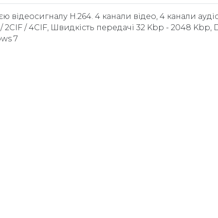
ю відеосигналу H.264. 4 канали відео, 4 канали аудіо
IF / 2CIF / 4CIF, Швидкість передачі 32 Kbp - 2048 Kbp, 
ows 7