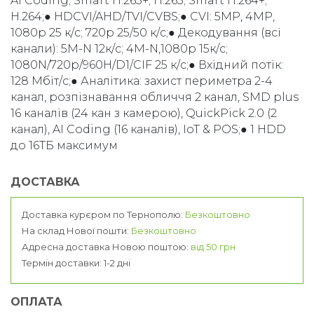
AI Coding; Smart H.265+; H.265; Smart H.264+;
H.264;● HDCVI/AHD/TVI/CVBS;● CVI: 5MP, 4MP,
1080p 25 к/с; 720p 25/50 к/с;● Декодування (всі
канали): 5M-N 12к/с; 4M-N,1080p 15к/с;
1080N/720p/960H/D1/CIF 25 к/с;● Вхідний потік:
128 Мбіт/с;● Аналітика: захист периметра 2-4
канал, розпізнавання обличчя 2 канал, SMD plus
16 каналів (24 кан з камерою), QuickPick 2.0 (2
канал), AI Coding (16 каналів), IoT & POS;● 1 HDD
до 16ТБ максимум
ДОСТАВКА
Доставка курєром по Тернополю:
Безкоштовно
На склад Нової пошти:
Безкоштовно
Адресна доставка Новою поштою:
від 50 грн
Термін доставки: 1-2 дні
ОПЛАТА