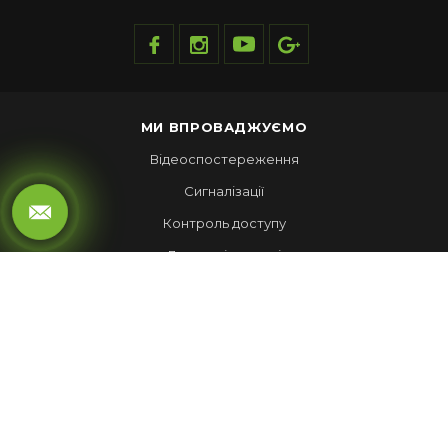
МИ ВПРОВАДЖУЄМО
Відеоспостереження
Сигналізації
Контроль доступу
Локальні мережі
Автоматика воріт
LED ЕКРАНИ
Рухомий рядок
Повноколірні екрани
Обмін валют
НАШІ РОБОТИ