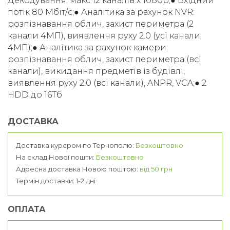
Декодування: макс 12 каналів х 1080р;● Вхідний
потік 80 Мбіт/с;● Аналітика за рахунок NVR:
розпізнавання облич, захист периметра (2
канали 4МП), виявлення руху 2.0 (усі канали
4МП);● Аналітика за рахунок камери:
розпізнавання облич, захист периметра (всі
канали), викидання предметів із будівлі,
виявлення руху 2.0 (всі канали), ANPR, VCA;● 2
HDD до 16Тб
ДОСТАВКА
Доставка курєром по Тернополю:
Безкоштовно
На склад Нової пошти:
Безкоштовно
Адресна доставка Новою поштою:
від 50 грн
Термін доставки: 1-2 дні
ОПЛАТА