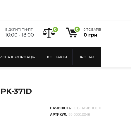
0
0
ВІДКРИТІ ПН-ПТ
0 ТОВАРІВ
10:00 - 18:00
0 грн
ИСНА ІНФОРМАЦІЯ
КОНТАКТИ
ПРО НАС
8PK-371D
НАЯВНІСТЬ:
Є В НАЯВНОСТІ
АРТИКУЛ:
99-00013346