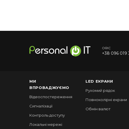
ОФІС
+38 096 019 
МИ
LED ЕКРАНИ
ВПРОВАДЖУЄМО
Рухомий рядок
Відеоспостереження
Повноколірні екрани
Сигналізації
Обмін валют
Контроль доступу
Локальні мережі