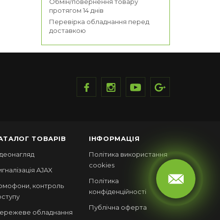
Обмін/повернення товару
протягом 14 днів
Перевірка обладнання перед
доставкою
АТАЛОГ ТОВАРІВ
ІНФОРМАЦІЯ
ідеонагляд
Політика використання
cookies
игналізація AJAX
Політика
омофони, контроль
конфіденційності
оступу
Публічна оферта
ережеве обладнання