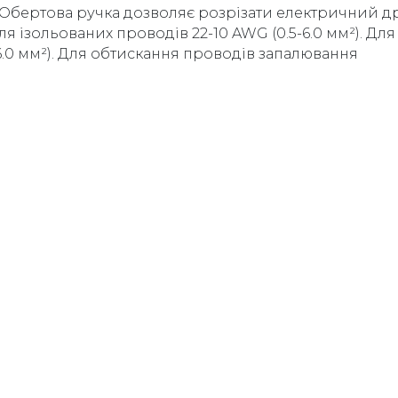
. Обертова ручка дозволяє розрізати електричний др
я ізольованих проводів 22-10 AWG (0.5-6.0 мм²). Для
6.0 мм²). Для обтискання проводів запалювання