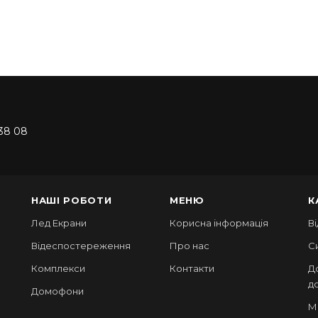
38 08
НАШІ РОБОТИ
МЕНЮ
К
Лед Екрани
Корисна інформація
В
Відеспостереження
Про нас
С
Комплекси
Контакти
Д
д
Домофони
М