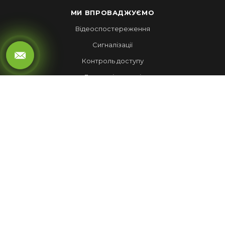
МИ ВПРОВАДЖУЄМО
Відеоспостереження
Сигналізації
Контроль доступу
Локальні мережі
Автоматика воріт
LED ЕКРАНИ
Рухомий рядок
Повноколірні екрани
Обмін валют
НАШІ РОБОТИ
Лед Екрани
Відеспостереження
Комплекси