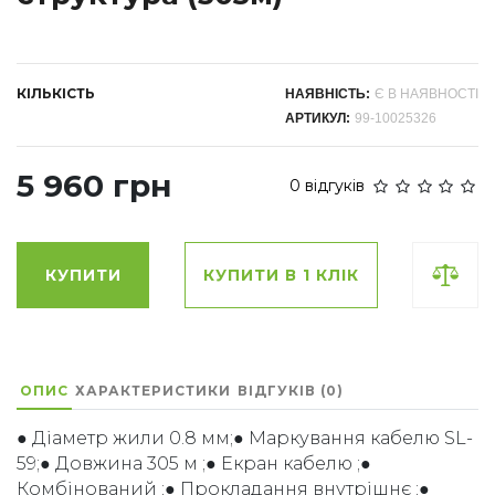
КІЛЬКІСТЬ
НАЯВНІСТЬ:
Є В НАЯВНОСТІ
АРТИКУЛ:
99-10025326
5 960 грн
0 відгуків
КУПИТИ
КУПИТИ В 1 КЛІК
ОПИС
ХАРАКТЕРИСТИКИ
ВІДГУКІВ (0)
● Діаметр жили 0.8 мм;● Маркування кабелю SL-
59;● Довжина 305 м ;● Екран кабелю ;●
Комбінований ;● Прокладання внутрішнє ;●