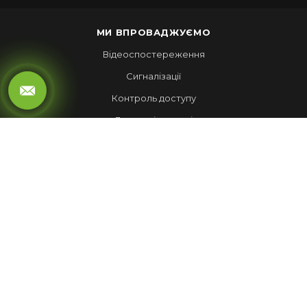
МИ ВПРОВАДЖУЄМО
Відеоспостереження
Сигналізації
Контроль доступу
Локальні мережі
Автоматика воріт
LED ЕКРАНИ
Рухомий рядок
Повноколірні екрани
Обмін валют
НАШІ РОБОТИ
Лед Екрани
Відеспостереження