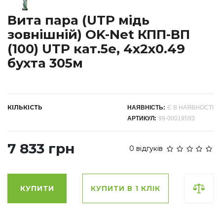
Вита пара (UTP мідь
зовнішній) OK-Net КПП-ВП
(100) UTP кат.5е, 4х2х0.49
бухта 305м
КІЛЬКІСТЬ
НАЯВНІСТЬ:
Є В НАЯВНОСТІ
АРТИКУЛ:
99-00019593
7 833 грн
0 відгуків
КУПИТИ
КУПИТИ В 1 КЛІК