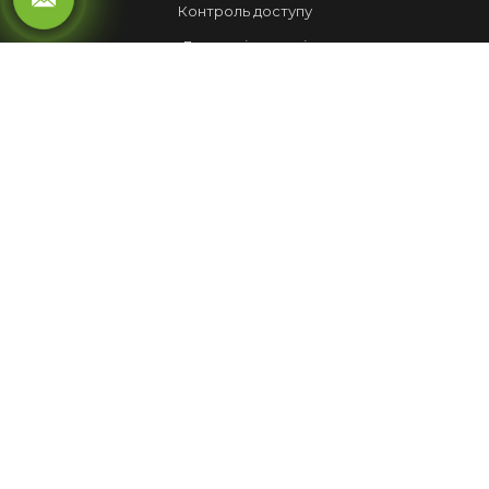
Контроль доступу
Локальні мережі
Автоматика воріт
LED ЕКРАНИ
Рухомий рядок
Повноколірні екрани
Обмін валют
НАШІ РОБОТИ
Лед Екрани
Відеспостереження
Комплекси
Домофони
МЕНЮ
Корисна інформація