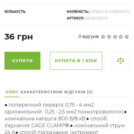
КІЛЬКІСТЬ
НАЯВНІСТЬ:
НЕМАЄ В НАЯВНОСТІ
АРТИКУЛ:
99-00024670
36 грн
0 відгуків
КУПИТИ
КУПИТИ В 1 КЛІК
ОПИС
ХАРАКТЕРИСТИКИ
ВІДГУКІВ (0)
● поперечний переріз: 0,75 - 4 мм2
одножильний; 0,25 - 2,5 мм2 тонкопроволочні;●
номінальна напруга: 800 В/8 кВ;● спосіб
з'єднання: CAGE CLAMP®;● номінальний струм:
24 А● спосіб під'єднання: інструмент