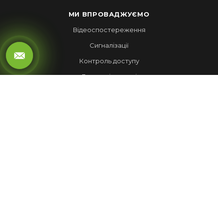
МИ ВПРОВАДЖУЄМО
Відеоспостереження
Сигналізації
Контроль доступу
Локальні мережі
Автоматика воріт
LED ЕКРАНИ
Рухомий рядок
Повноколірні екрани
Обмін валют
НАШІ РОБОТИ
Лед Екрани
Відеспостереження
Комплекси