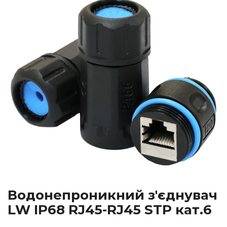
Водонепроникний з'єднувач
LW IP68 RJ45-RJ45 STP кат.6