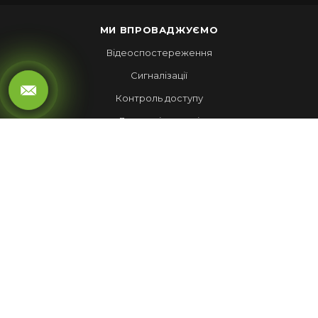
МИ ВПРОВАДЖУЄМО
Відеоспостереження
Сигналізації
Контроль доступу
Локальні мережі
Автоматика воріт
LED ЕКРАНИ
Рухомий рядок
Повноколірні екрани
Обмін валют
НАШІ РОБОТИ
Лед Екрани
Відеспостереження